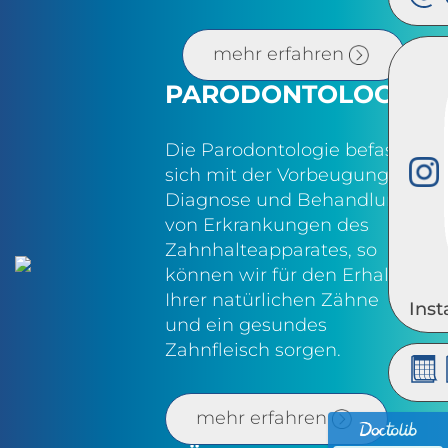
mehr erfahren
PARODONTOLOGIE
Die Parodontologie befasst
sich mit der Vorbeugung,
Diagnose und Behandlung
von Erkrankungen des
Zahnhalteapparates, so
können wir für den Erhalt
Ihrer natürlichen Zähne
Ins
und ein gesundes
Zahnfleisch sorgen.
mehr erfahren