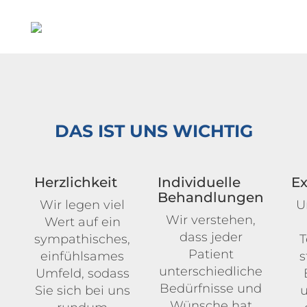
DAS IST UNS WICHTIG
Herzlichkeit
Individuelle
Ex
Behandlungen
Wir legen viel
U
Wir verstehen,
Wert auf ein
dass jeder
sympathisches,
T
Patient
einfühlsames
s
unterschiedliche
Umfeld, sodass
Bedürfnisse und
Sie sich bei uns
u
Wünsche hat