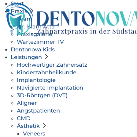
Start
Praxis
Team
Dr. Islam Atta
Praxisgalerie
Wartezimmer TV
Dentonova Kids
Leistungen
Hochwertiger Zahnersatz
Kinderzahnheilkunde
Implantologie
Navigierte Implantation
3D-Röntgen (DVT)
Aligner
Angstpatienten
CMD
Ästhetik
Veneers