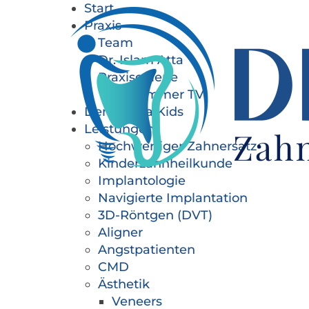
Start
Praxis
Team
Dr. Islam Atta
Praxisgalerie
Wartezimmer TV
Dentonova Kids
Leistungen
Hochwertiger Zahnersatz
Kinderzahnheilkunde
Implantologie
Navigierte Implantation
3D-Röntgen (DVT)
Aligner
Angstpatienten
CMD
Ästhetik
Veneers