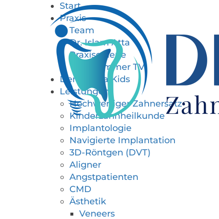
Start
Praxis
Team
Dr. Islam Atta
Praxisgalerie
Wartezimmer TV
Dentonova Kids
Leistungen
Hochwertiger Zahnersatz
Kinderzahnheilkunde
Implantologie
Navigierte Implantation
3D-Röntgen (DVT)
Aligner
Angstpatienten
CMD
Ästhetik
Veneers